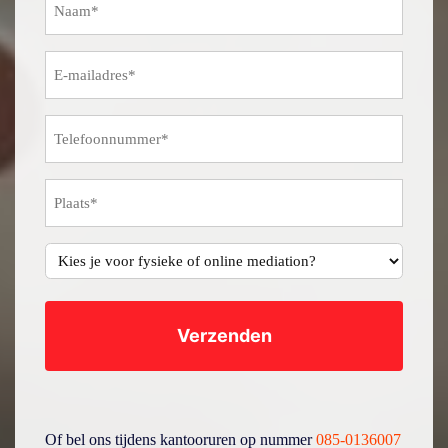
*
E-
mail
*
Telefoon
*
Plaats
*
Kies
je
voor
fysieke
of
online
mediation?
*
Of bel ons tijdens kantooruren op nummer
085-0136007